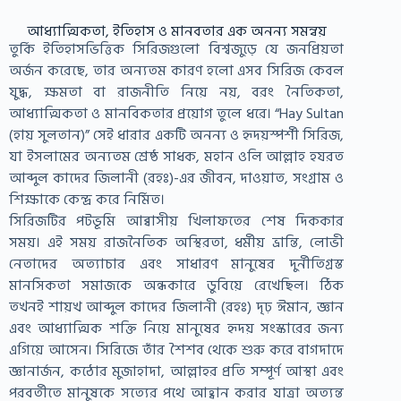
আধ্যাত্মিকতা, ইতিহাস ও মানবতার এক অনন্য সমন্বয়
তুর্কি ইতিহাসভিত্তিক সিরিজগুলো বিশ্বজুড়ে যে জনপ্রিয়তা
অর্জন করেছে, তার অন্যতম কারণ হলো এসব সিরিজ কেবল
যুদ্ধ, ক্ষমতা বা রাজনীতি নিয়ে নয়, বরং নৈতিকতা,
আধ্যাত্মিকতা ও মানবিকতার প্রয়োগ তুলে ধরে। “Hay Sultan
(হায় সুলতান)” সেই ধারার একটি অনন্য ও হৃদয়স্পর্শী সিরিজ,
যা ইসলামের অন্যতম শ্রেষ্ঠ সাধক, মহান ওলি আল্লাহ হযরত
আব্দুল কাদের জিলানী (রহঃ)-এর জীবন, দাওয়াত, সংগ্রাম ও
শিক্ষাকে কেন্দ্র করে নির্মিত।
সিরিজটির পটভূমি আব্বাসীয় খিলাফতের শেষ দিককার
সময়। এই সময় রাজনৈতিক অস্থিরতা, ধর্মীয় ভ্রান্তি, লোভী
নেতাদের অত্যাচার এবং সাধারণ মানুষের দুর্নীতিগ্রস্ত
মানসিকতা সমাজকে অন্ধকারে ডুবিয়ে রেখেছিল। ঠিক
তখনই শায়খ আব্দুল কাদের জিলানী (রহঃ) দৃঢ় ঈমান, জ্ঞান
এবং আধ্যাত্মিক শক্তি নিয়ে মানুষের হৃদয় সংস্কারের জন্য
এগিয়ে আসেন। সিরিজে তাঁর শৈশব থেকে শুরু করে বাগদাদে
জ্ঞানার্জন, কঠোর মুজাহাদা, আল্লাহর প্রতি সম্পূর্ণ আস্থা এবং
পরবর্তীতে মানুষকে সত্যের পথে আহ্বান করার যাত্রা অত্যন্ত