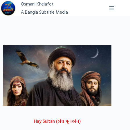
Osmani Khelafot
A Bangla Subtitle Media
Hay Sultan (হায় সুলতান)