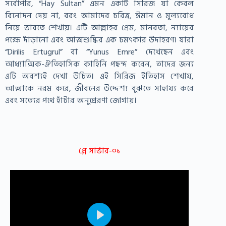
সর্বোপরি, “Hay Sultan” এমন একটি সিরিজ যা কেবল
বিনোদন দেয় না, বরং আমাদের চরিত্র, ঈমান ও মূল্যবোধ
নিয়ে ভাবতে শেখায়। এটি আল্লাহর প্রেম, মানবতা, ন্যায়ের
পক্ষে দাঁড়ানো এবং আত্মশুদ্ধির এক চমৎকার উদাহরণ। যারা
“Dirilis Ertugrul” বা “Yunus Emre” দেখেছেন এবং
আধ্যাত্মিক-ঐতিহাসিক কাহিনি পছন্দ করেন, তাদের জন্য
এটি অবশ্যই দেখা উচিত। এই সিরিজ ইতিহাস শেখায়,
আত্মাকে নরম করে, জীবনের উদ্দেশ্য বুঝতে সাহায্য করে
এবং সত্যের পথে হাঁটার অনুপ্রেরণা জোগায়।
প্লে সার্ভার-০১