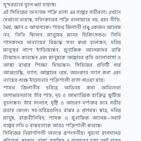
সুন্দরভাবে তুলে ধরা হয়েছে।
এই সিরিজের অন্যতম শক্তি হলো এর গল্পের গভীরতা। এখানে
দেখানো হয়েছে, সত্যিকারের শক্তি তলোয়ারে নয়, বরং নীতি,
ধৈর্য, জ্ঞান ও আখলাকে। শায়খ জিলানী শুধু একজন আলেম
নন, তিনি ছিলেন মানুষের মনের চিকিৎসকও। তিনি
শাসকদের অন্যায়ের বিরুদ্ধে সত্য কথা বলেছেন, দরিদ্র
মানুষের পাশে দাঁড়িয়েছেন, মুনাফিক আলেমদের ভ্রান্তি
উন্মোচন করেছেন এবং মানুষকে আল্লাহর প্রতি ভালোবাসা ও
আস্থা রাখার শিক্ষা দিয়েছেন। সিরিজের প্রতিটি পর্বে
আত্মশুদ্ধি, ত্যাগ, আল্লাহর প্রেম, অহংকার ত্যাগ করা এবং
ন্যায়ের পক্ষে দাঁড়ানোর শক্তিশালী বার্তা পাওয়া যায়।
শায়খ জিলানীর চরিত্রে অভিনয় করা অভিনেতা
অসাধারণভাবে তাঁর শান্ত, দৃঢ় ও আধ্যাত্মিক ব্যক্তিত্ব ফুটিয়ে
তুলেছেন। তাঁর সংলাপ, দৃষ্টি ও আচরণ দর্শকের মনে গভীর
প্রভাব ফেলে। সহ-চরিত্রগুলিও বাস্তব ও প্রাণবন্ত। ছাত্র, দরিদ্র
মানুষ, রাজনীতিবিদ, শাসক ও মুনাফিক আলেম—সবাই
গল্পের গতি ও বাস্তবতাকে আরও শক্তিশালী করেছে।
সিরিজের নির্মাণশৈলী অত্যন্ত প্রশংসনীয়। পুরনো বাগদাদের
পরিবেশ, স্থাপত্য, রাস্তা, মসজিদ ও বাজারের দৃশ্য খুবই বাস্তব