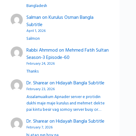
Bangladesh
Salman
on
Kurulus Osman Bangla
Subtitle
April 1, 2026
Salmon
Rabbi Ahmmod
on
Mehmed Fatih Sultan
Season-3 Episode-60
February 24, 2026
Thanks
Dr. Sharear
on
Hidayah Bangla Subtitle
February 23, 2026
Assalamuaikum Apnader server e protidin
dukhi maje maje kurulus and mehmet dekte
pai kintu besir vag somoy server busy or…
Dr. Sharear
on
Hidayah Bangla Subtitle
February 7, 2026
hi atao run hoy na