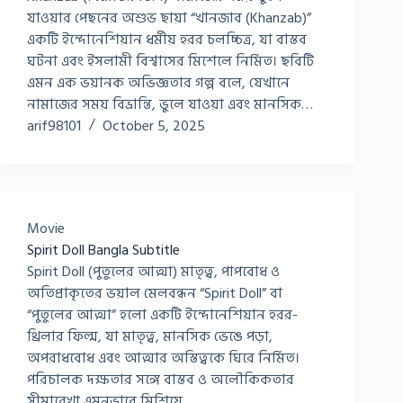
যাওয়ার পেছনের অশুভ ছায়া “খানজাব (Khanzab)”
একটি ইন্দোনেশিয়ান ধর্মীয় হরর চলচ্চিত্র, যা বাস্তব
ঘটনা এবং ইসলামী বিশ্বাসের মিশেলে নির্মিত। ছবিটি
এমন এক ভয়ানক অভিজ্ঞতার গল্প বলে, যেখানে
নামাজের সময় বিভ্রান্তি, ভুলে যাওয়া এবং মানসিক…
arif98101
October 5, 2025
Movie
Spirit Doll Bangla Subtitle
Spirit Doll (পুতুলের আত্মা) মাতৃত্ব, পাপবোধ ও
অতিপ্রাকৃতের ভয়াল মেলবন্ধন “Spirit Doll” বা
“পুতুলের আত্মা” হলো একটি ইন্দোনেশিয়ান হরর-
থ্রিলার ফিল্ম, যা মাতৃত্ব, মানসিক ভেঙে পড়া,
অপরাধবোধ এবং আত্মার অস্তিত্বকে ঘিরে নির্মিত।
পরিচালক দক্ষতার সঙ্গে বাস্তব ও অলৌকিকতার
সীমারেখা এমনভাবে মিশিয়ে…